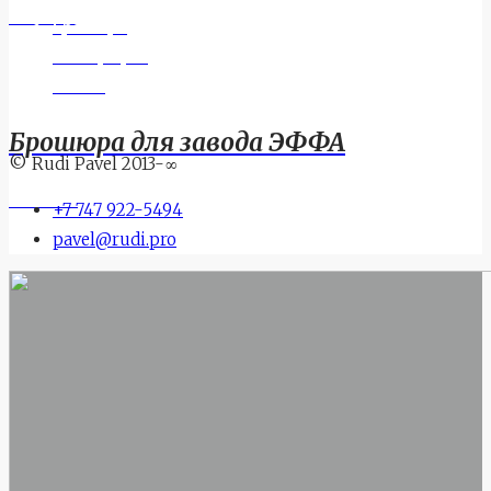
See More
Брошюра
Полиграфия
Россия
Брошюра для завода ЭФФА
© Rudi Pavel 2013-
∞
See More
+7 747 922-5494
pavel@rudi.pro