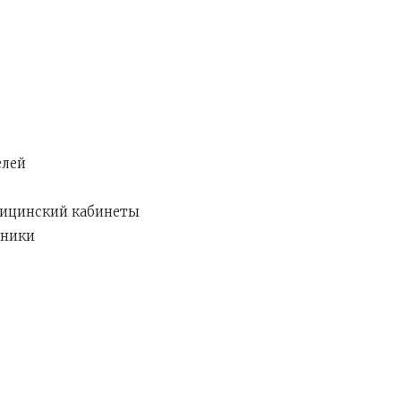
елей
дицинский кабинеты
хники